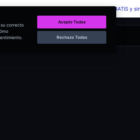
a más de 320 herramientas web completamente GRATIS y s
Acepto Todas
r su correcto
cómo
Rechazo Todas
sentimiento.