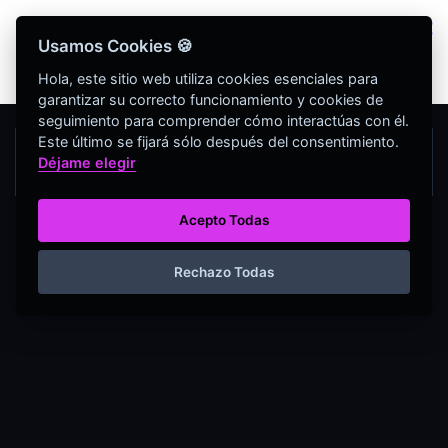
Bienvenidos Todos, utiliza más de 320
Usamos Cookies 🍪
herramientas web completamente GRATIS y sin
necesidad de REGISTRO
Hola, este sitio web utiliza cookies esenciales para
garantizar su correcto funcionamiento y cookies de
seguimiento para comprender cómo interactúas con él.
Este último se fijará sólo después del consentimiento.
Déjame elegir
Acepto Todas
Rechazo Todas