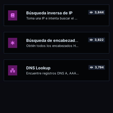
Búsqueda inversa de IP
3,844
Toma una IP e intenta buscar el dominio/host asociado con ella.
Búsqueda de encabezados HTTP
3,822
Obtén todos los encabezados HTTP que devuelve una URL para una solicitud GET típica.
DNS Lookup
3,794
Encuentre registros DNS A, AAAA, CNAME, MX, NS, TXT, SOA de un host.